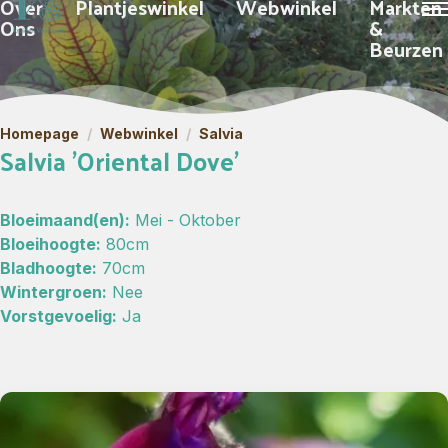
Over
Plantjeswinkel
Webwinkel
Markten
Ons
&
Beurzen
Homepage
/
Webwinkel
/
Salvia
Salvia 'Oriental Dove'
Bloeimaand(en):
Mei - Oktober
Bloeihoogte:
80cm
Bladhoogte:
70cm
Wintergroen:
Nee
Vorstgevoelig:
Ja