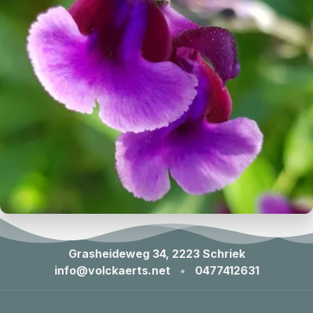
Grasheideweg 34, 2223 Schriek
info@volckaerts.net
•
0477412631