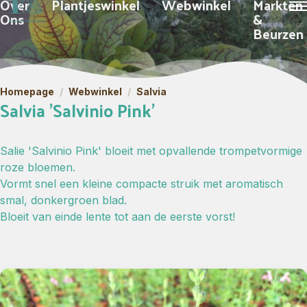
Over
Plantjeswinkel
Webwinkel
Markten
Ons
&
Beurzen
Homepage
/
Webwinkel
/
Salvia
Salvia 'Salvinio Pink'
Salie 'Salvinio Pink' bloeit met opvallende trompetvormige
roze bloemen.
Vormt snel een kleine compacte struik met aromatisch
smal, donkergroen blad.
Bloeit van einde lente tot aan de eerste vorst!