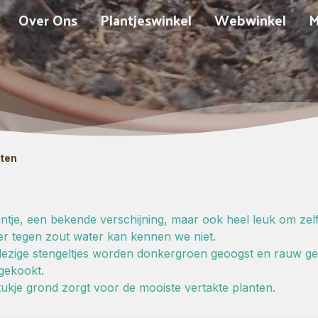
Over Ons
Plantjeswinkel
Webwinkel
M
nten
lantje, een bekende verschijning, maar ook heel leuk om zelf
ter tegen zout water kan kennen we niet.
ezige stengeltjes worden donkergroen geoogst en rauw geg
gekookt.
ukje grond zorgt voor de mooiste vertakte planten.