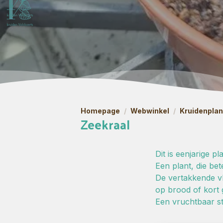
Homepage
/
Webwinkel
/
Kruidenpla
Zeekraal
Dit is eenjarige p
Een plant, die be
De vertakkende vl
op brood of kort 
Een vruchtbaar st