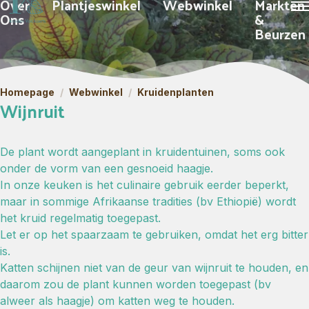
Over
Plantjeswinkel
Webwinkel
Markten
Ons
&
Beurzen
Homepage
/
Webwinkel
/
Kruidenplanten
Wijnruit
De plant wordt aangeplant in kruidentuinen, soms ook
onder de vorm van een gesnoeid haagje.
In onze keuken is het culinaire gebruik eerder beperkt,
maar in sommige Afrikaanse tradities (bv Ethiopië) wordt
het kruid regelmatig toegepast.
Let er op het spaarzaam te gebruiken, omdat het erg bitter
is.
Katten schijnen niet van de geur van wijnruit te houden, en
daarom zou de plant kunnen worden toegepast (bv
alweer als haagje) om katten weg te houden.