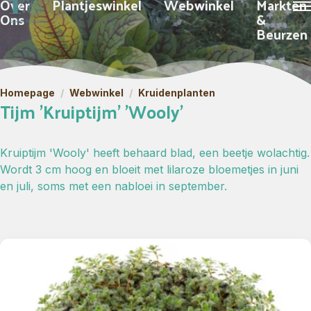
Over
Plantjeswinkel
Webwinkel
Markten
Ons
&
Beurzen
Homepage
/
Webwinkel
/
Kruidenplanten
Tijm 'Kruiptijm' 'Wooly'
Kruiptijm 'Wooly' heeft behaard blad, een beetje wolachtig.
Wordt 3 cm hoog en bloeit met lilaroze bloemetjes in juni
en juli, soms met een nabloei in september.