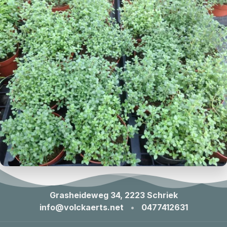
Grasheideweg 34, 2223 Schriek
info@volckaerts.net
•
0477412631