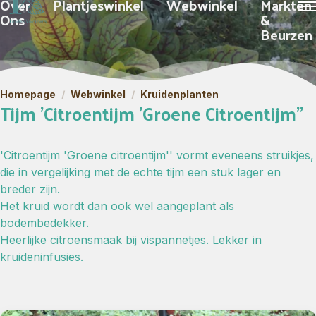
Over
Plantjeswinkel
Webwinkel
Markten
Ons
&
Beurzen
Homepage
/
Webwinkel
/
Kruidenplanten
Tijm 'Citroentijm 'Groene Citroentijm''
'Citroentijm 'Groene citroentijm'' vormt eveneens struikjes,
die in vergelijking met de echte tijm een stuk lager en
breder zijn.
Het kruid wordt dan ook wel aangeplant als
bodembedekker.
Heerlijke citroensmaak bij vispannetjes. Lekker in
kruideninfusies.