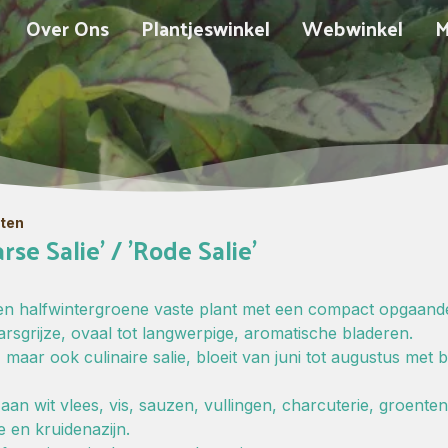
Over Ons
Plantjeswinkel
Webwinkel
M
nten
arse Salie' / 'Rode Salie'
 een halfwintergroene vaste plant met een compact opgaan
arsgrijze, ovaal tot langwerpige, aromatische bladeren.
 maar ook culinaire salie, bloeit van juni tot augustus met
aan wit vlees, vis, sauzen, vullingen, charcuterie, groente
e en kruidenazijn.