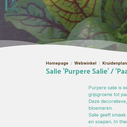
Homepage
/
Webwinkel
/
Kruidenpla
Salie 'Purpere Salie' / 'Pa
Purpere salie is
grijsgroene tot pa
Deze decoratieve,
bloemaren.
Salie geeft smaak 
en soepen. In the