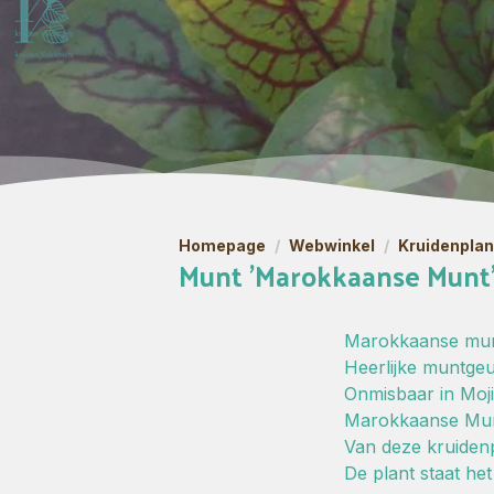
Homepage
/
Webwinkel
/
Kruidenpla
Munt 'Marokkaanse Munt' 
Marokkaanse munt
Heerlijke muntge
Onmisbaar in Mojit
Marokkaanse Munt
Van deze kruidenp
De plant staat he