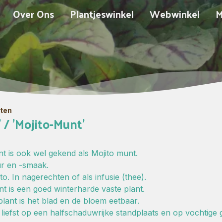
Over Ons
Plantjeswinkel
Webwinkel
M
nten
/ 'Mojito-Munt'
 is ook wel gekend als Mojito munt.
ur en -smaak.
o. In nagerechten of als infusie (thee).
 is een goed winterharde vaste plant.
lant is het blad en de bloem eetbaar.
t liefst op een halfschaduwrijke standplaats en op vochtige 