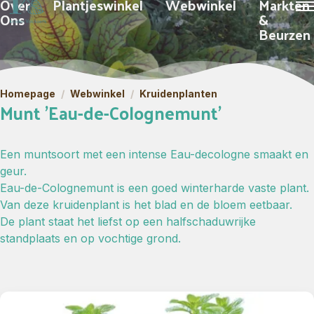
Over
Plantjeswinkel
Webwinkel
Markten
Ons
&
Beurzen
Homepage
/
Webwinkel
/
Kruidenplanten
Munt 'Eau-de-Colognemunt'
Een muntsoort met een intense Eau-decologne smaakt en
geur.
Eau-de-Colognemunt is een goed winterharde vaste plant.
Van deze kruidenplant is het blad en de bloem eetbaar.
De plant staat het liefst op een halfschaduwrijke
standplaats en op vochtige grond.