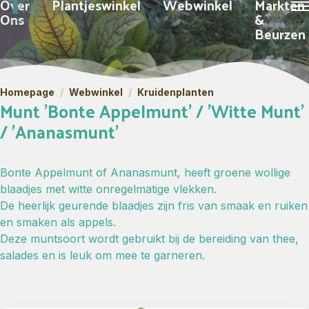
Over
Plantjeswinkel
Webwinkel
Markten
Ons
&
Beurzen
Homepage
/
Webwinkel
/
Kruidenplanten
Munt 'Bonte Appelmunt' / 'Witte Munt'
/ 'Ananasmunt'
Bonte Appelmunt of Ananasmunt, heeft groene wollige
blaadjes met witte onregelmatige vlekken.
De heerlijk geurende blaadjes zijn fris van smaak en ruiken
en smaken als appels.
Deze muntsoort wordt gebruikt bij de bereiding van thee,
salades en is leuk om mee te garneren.