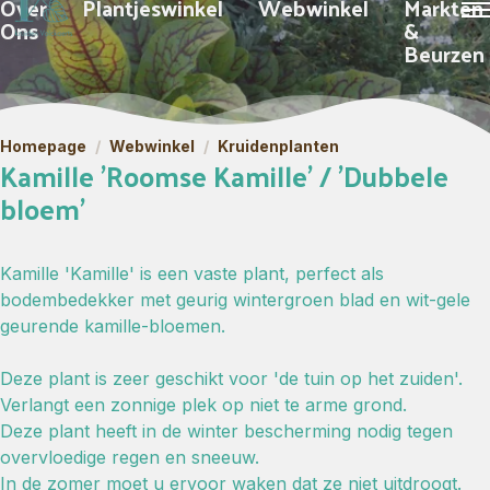
Over
Plantjeswinkel
Webwinkel
Markten
Ons
&
Beurzen
Homepage
/
Webwinkel
/
Kruidenplanten
Kamille 'Roomse Kamille' / 'Dubbele
bloem'
Kamille 'Kamille' is een vaste plant, perfect als
bodembedekker met geurig wintergroen blad en wit-gele
geurende kamille-bloemen.
Deze plant is zeer geschikt voor 'de tuin op het zuiden'.
Verlangt een zonnige plek op niet te arme grond.
Deze plant heeft in de winter bescherming nodig tegen
overvloedige regen en sneeuw.
In de zomer moet u ervoor waken dat ze niet uitdroogt.