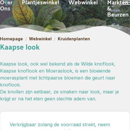
Over
Plantjeswinkel
Webwinkel
Markten
Ons
&
Beurzen
Homepage
/
Webwinkel
/
Kruidenplanten
Kaapse look
Kaapse look, ook wel bekend als de Wilde knoflook,
Kaapse knoflook en Moeraslook, is een bloeiende
moerasplant met lichtpaarse bloemen die geurt naar
knoflook.
De knollen zijn eetbaar, ze smaken naar look, maar je
krijgt er na het eten geen slechte adem van.
Verkrijgbaar zolang de voorraad strekt, neem