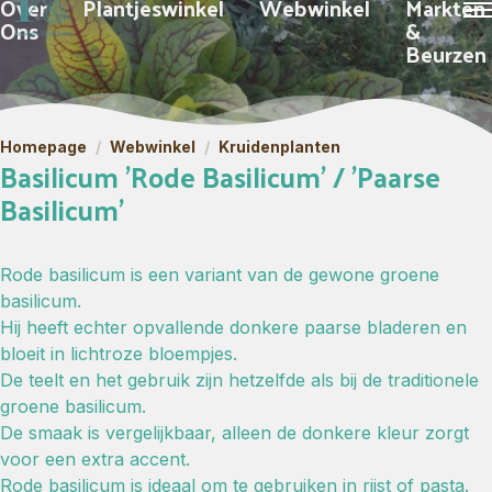
Over
Plantjeswinkel
Webwinkel
Markten
Ons
&
Beurzen
Homepage
/
Webwinkel
/
Kruidenplanten
Basilicum 'Rode Basilicum' / 'Paarse
Basilicum'
Rode basilicum is een variant van de gewone groene
basilicum.
Hij heeft echter opvallende donkere paarse bladeren en
bloeit in lichtroze bloempjes.
De teelt en het gebruik zijn hetzelfde als bij de traditionele
groene basilicum.
De smaak is vergelijkbaar, alleen de donkere kleur zorgt
voor een extra accent.
Rode basilicum is ideaal om te gebruiken in rijst of pasta.