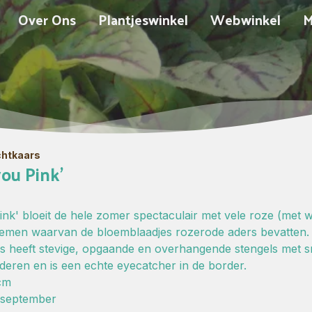
Over Ons
Plantjeswinkel
Webwinkel
M
chtkaars
ou Pink'
nk' bloeit de hele zomer spectaculair met vele roze (met wi
loemen waarvan de bloemblaadjes rozerode aders bevatten.
 heeft stevige, opgaande en overhangende stengels met sma
deren en is een echte eyecatcher in de border.
cm
i-september