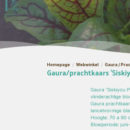
Homepage
/
Webwinkel
/
Gaura / Pra
Gaura/prachtkaars 'Siskiy
Gaura 'Siskiyou Pi
vlinderachtige b
Gaura prachtkaars
lancetvormige bla
Hoogte: 70 a 90 
Bloeiperiode: jun