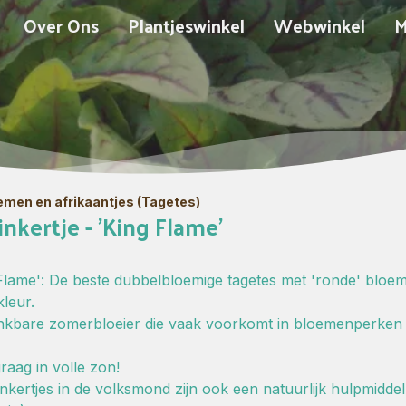
Over Ons
Plantjeswinkel
Webwinkel
M
emen en afrikaantjes (Tagetes)
inkertje - 'King Flame'
 Flame': De beste dubbelbloemige tagetes met 'ronde' bloe
kleur.
ankbare zomerbloeier die vaak voorkomt in bloemenperken 
raag in volle zon!
inkertjes in de volksmond zijn ook een natuurlijk hulpmidde