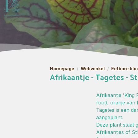
Homepage
/
Webwinkel
/
Eetbare blo
Afrikaantje - Tagetes - St
Afrikaantje 'King
rood, oranje van 
Tagetes is een d
aangeplant.
Deze plant staat g
Afrikaantjes of St