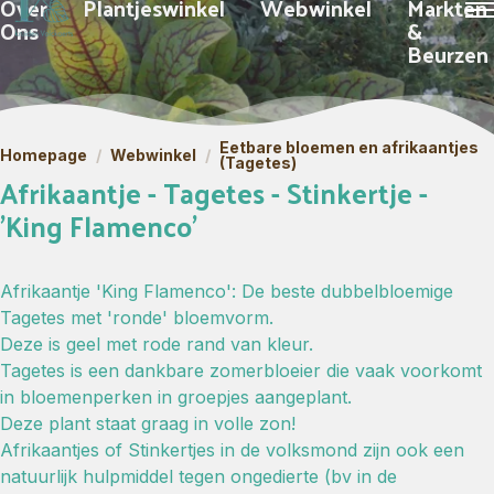
Over
Plantjeswinkel
Webwinkel
Markten
Ons
&
Beurzen
Eetbare bloemen en afrikaantjes
Homepage
/
Webwinkel
/
(Tagetes)
Afrikaantje - Tagetes - Stinkertje -
'King Flamenco'
Afrikaantje 'King Flamenco': De beste dubbelbloemige
Tagetes met 'ronde' bloemvorm.
Deze is geel met rode rand van kleur.
Tagetes is een dankbare zomerbloeier die vaak voorkomt
in bloemenperken in groepjes aangeplant.
Deze plant staat graag in volle zon!
Afrikaantjes of Stinkertjes in de volksmond zijn ook een
natuurlijk hulpmiddel tegen ongedierte (bv in de