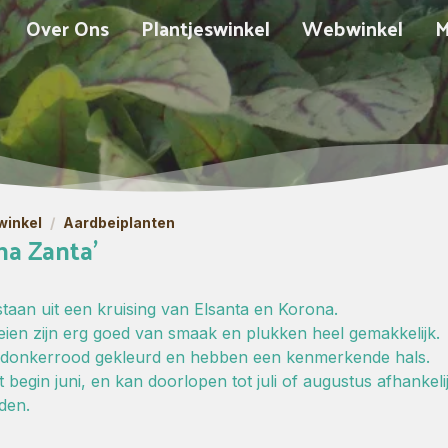
Over Ons
Plantjeswinkel
Webwinkel
M
inkel
/
Aardbeiplanten
ma Zanta'
staan uit een kruising van Elsanta en Korona.
ien zijn erg goed van smaak en plukken heel gemakkelijk.
n donkerrood gekleurd en hebben een kenmerkende hals.
t begin juni, en kan doorlopen tot juli of augustus afhankeli
den.