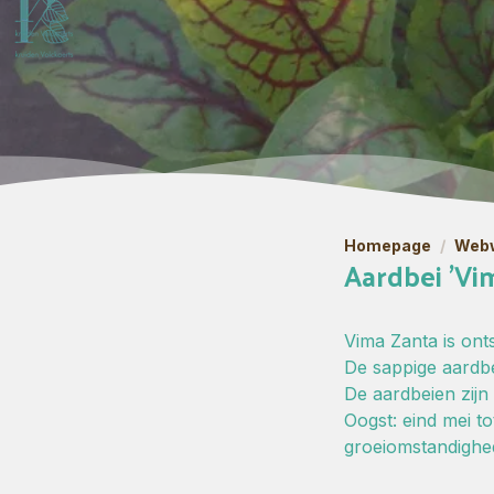
Homepage
/
Webw
Aardbei 'Vi
Vima Zanta is ont
De sappige aardbe
De aardbeien zij
Oogst: eind mei to
groeiomstandighe