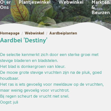
Over
Plantjeswinkel
Webwinkel
Markten
Ons
&
Beurzen
Homepage
/
Webwinkel
/
Aardbeiplanten
Aardbei 'Destiny'
De selectie kenmerkt zich door een sterke groei met
stevige bladeren en bladstelen.
Het blad is donkergroen van kleur.
De mooie grote stevige vruchten zijn na de pluk, goed
houdbaar.
Het ras is iets gevoelig voor meeldauw op de vruchten,
maar weinig gevoelig voor vruchtrot.
Bij regen scheurt de vrucht niet snel.
Oogst: juli